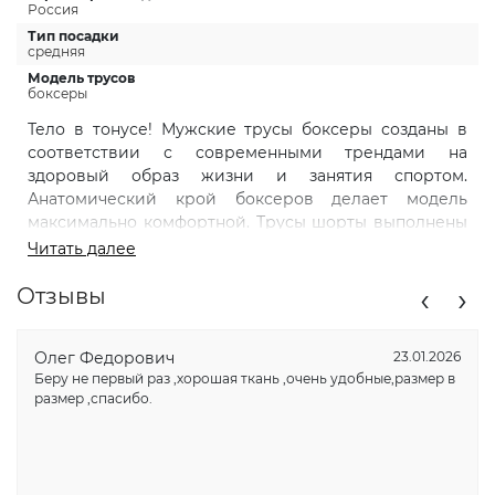
Россия
Тип посадки
средняя
Модель трусов
боксеры
Тело в тонусе! Мужские трусы боксеры созданы в
соответствии с современными трендами на
здоровый образ жизни и занятия спортом.
Анатомический крой боксеров делает модель
максимально комфортной. Трусы шорты выполнены
из хлопка. Приятный к телу мягкий хлопок позволяет
Читать далее
коже дышать, отлично впитывает влагу и идеально
‹
›
подходит даже для самой чувствительной кожи. На
Отзывы
широком эластичном поясе размещён логотип
"Sport style", который придает стильный внешний
Олег Федорович
23.01.2026
вид боксерам. Подойдут они и как плавки для
Беру не первый раз ,хорошая ткань ,очень удобные,размер в
купания. Это нижнее белье подходит для
размер ,спасибо.
ежедневного применения и для тех, кто ведет
активный образ жизни, плотно облегают тело - не
будут мешать бегу, занятиям фитнесом и другими
физическими упражнениями. Удобные семейные