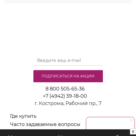
трусы порадуют каждого мужчину. Отличный
подарок на любой праздник или просто приятный
сюрприз для близкого человека. Производство в
России гарантирует высокое качество каждого
изделия. Каждый экземпляр прошел строгий
контроль качества, что подтверждает его оригинал.
Размеры рассчитаны так же на мужчин больших
форм. Такие товары стали популярны среди тех, кто
ценит удобство и стиль в каждом элементе
гардероба.
ПОДПИСАТЬСЯ НА АКЦИИ
8 800 505-65-36
+7 (4942) 39-18-00
г. Кострома, Рабочий пр., 7
Где купить
Часто задаваемые вопросы
x
РУ и инструкции