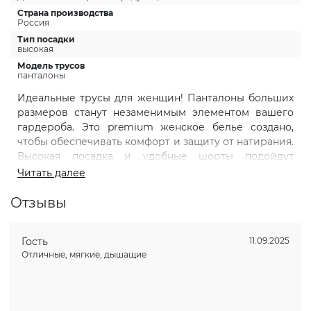
Страна производства
Россия
Тип посадки
высокая
Модель трусов
панталоны
Идеальные трусы для женщин! Панталоны больших
размеров станут незаменимым элементом вашего
гардероба. Это premium женское белье создано,
чтобы обеспечивать комфорт и защиту от натирания.
Высокая посадка и удобные шорты подойдут
девушкам разных возрастов. Изделие выполнено из
Читать далее
хлопка, что делает его приятным к телу. Белье
прекрасно подходит для летнего сезона. Кружево по
Отзывы
нижнему срезу, не перетягивает ноги и добавляет
изысканности и привлекательности вашему образу.
Гость
11.09.2025
Шорты удлиненные, не создают дискомфорт при
Отличные, мягкие, дышащие
носке и защищают кожу от трения. Высокая посадка
до талии обеспечивает отличную поддержку
фигуры. Хлопковые панталоны созданы специально
для полных женщин plus size. Они популярные среди