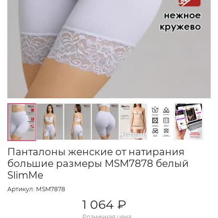
Панталоны женские от натирания
большие размеры МSM7878 белый
SlimMe
Артикул: МSM7878
1 064 ₽
Розничная цена