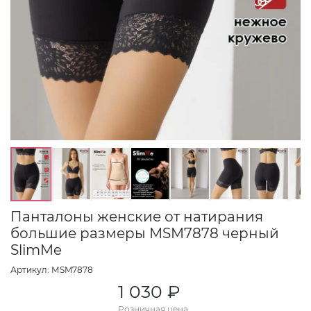
Панталоны женские от натирания
большие размеры МSM7878 черный
SlimMe
Артикул: МSM7878
1 030 ₽
Розничная цена