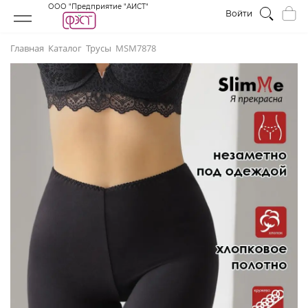
ООО "Предприятие "АИСТ"
Войти
Главная
Каталог
Трусы
МSM7878