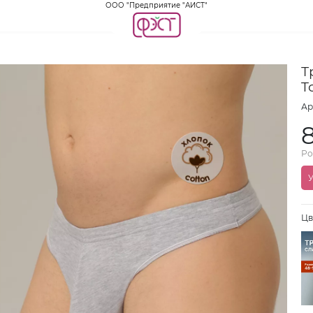
ООО "Предприятие "АИСТ"
Т
T
Ар
Ро
У
Цв