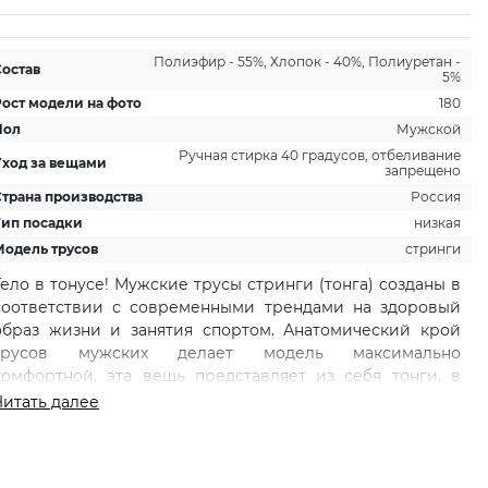
Полиэфир - 55%, Хлопок - 40%, Полиуретан -
Состав
5%
Рост модели на фото
180
Пол
Мужской
Ручная стирка 40 градусов, отбеливание
Уход за вещами
запрещено
Страна производства
Россия
Тип посадки
низкая
Модель трусов
стринги
Тело в тонусе! Мужские трусы стринги (тонга) созданы в
соответствии с современными трендами на здоровый
образ жизни и занятия спортом. Анатомический крой
трусов мужских делает модель максимально
комфортной, эта вещь представляет из себя тонги, в
отличии от стринг сзади имеет тонкую полоску, не
Читать далее
ощутимую при использовании. Приятный к телу мягкий
хлопок позволяет коже дышать, отлично впитывает
влагу, и идеально подходит даже для самой