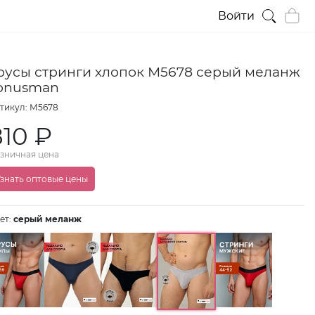
Войти
русы стринги хлопок М5678 серый меланж
onusman
тикул: М5678
810 ₽
зничная цена
знать оптовые цены
ет:
серый меланж