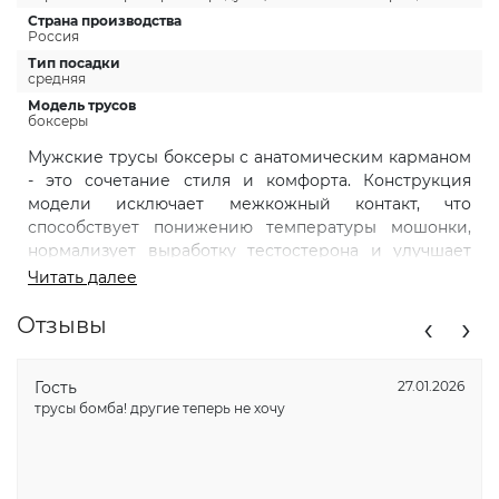
Страна производства
Россия
Тип посадки
средняя
Модель трусов
боксеры
Мужские трусы боксеры с анатомическим карманом
- это сочетание стиля и комфорта. Конструкция
модели исключает межкожный контакт, что
способствует понижению температуры мошонки,
нормализует выработку тестостерона и улучшает
качество сперматозоидов! Боксеры обеспечивают
Читать далее
идеальную посадку благодаря современному
‹
›
дизайну. Эти спортивные боксеры подходят для
Отзывы
активного образа жизни. Трусики обтягивающие, что
создает эффект второй кожи и позволяет
Гость
27.01.2026
чувствовать себя свободно в любой ситуации. Эти
трусы бомба! другие теперь не хочу
хлопковые боксеры отличаются премиум качеством.
Приятный нежный материал обеспечивает комфорт
на протяжении всего дня, не создавая дискомфорта
даже после длительного ношения. Боксеры