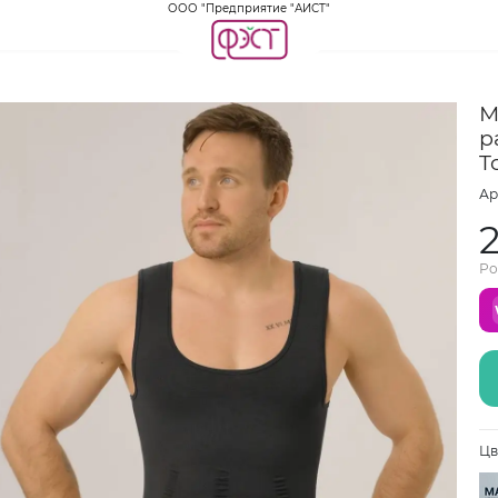
ООО "Предприятие "АИСТ"
М
р
T
Ар
Ро
Цв