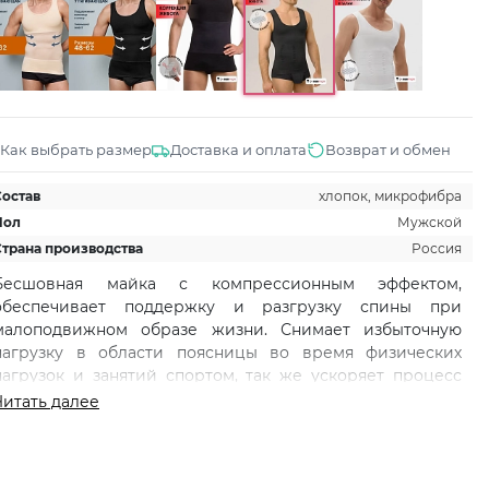
Как выбрать размер
Доставка и оплата
Возврат и обмен
Состав
хлопок, микрофибра
Пол
Мужской
Страна производства
Россия
Бесшовная майка с компрессионным эффектом,
обеспечивает поддержку и разгрузку спины при
малоподвижном образе жизни. Снимает избыточную
нагрузку в области поясницы во время физических
нагрузок и занятий спортом, так же ускоряет процесс
восстановления после травм. Если вы хотите выглядеть
Читать далее
подтянуто, скрыть живот и грудь, то этот вариант
специально для вас. Бельевая мужская майка больших
размеров идеально подходит для спортивных