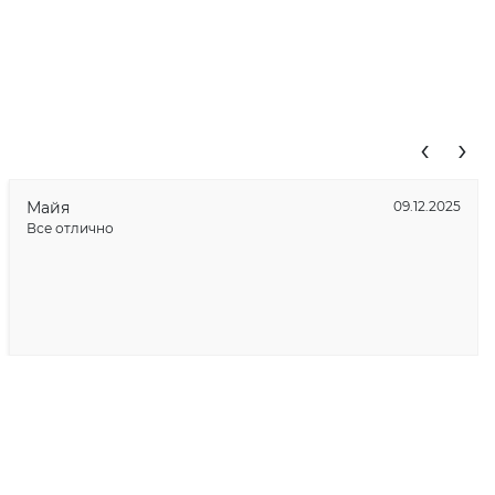
‹
›
Майя
09.12.2025
Все отлично