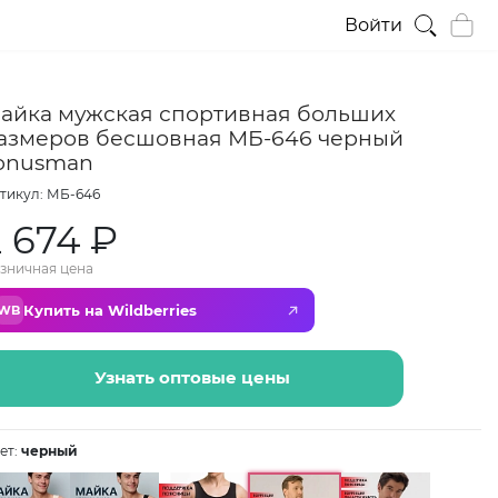
Войти
айка мужская спортивная больших
азмеров бесшовная МБ-646 черный
onusman
тикул: МБ-646
2 674 ₽
зничная цена
Купить на Wildberries
WB
Узнать оптовые цены
ет:
черный