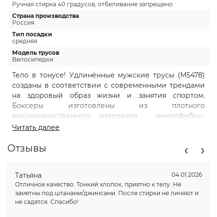
Ручная стирка 40 градусов, отбеливание запрещено
Страна производства
Россия
Тип посадки
средняя
Модель трусов
Велосипедки
Тело в тонусе! Удлинённые мужские трусы (М5478)
созданы в соответствии с современными трендами
на здоровый образ жизни и занятия спортом.
Боксеры изготовлены из плотного
высококачественного материала - микрофибры.
Благодаря добавлению эластана изделие хорошо
Читать далее
тянется и идеально прилегает к телу, обеспечивая
‹
›
максимальное удобство и комфорт. Спортивные
Отзывы
трусы сохраняют свою форму даже после частых
стирок. Удобный анатомический крой без боковых
Татьяна
04.01.2026
швов делает модель комфортной на каждый день и
Отличное качество. Тонкий хлопок, приятно к телу. Не
для занятий спортом. Пояс из резинки с фирменным
заметны под штанами/джинсами. После стирки не линяют и
логотипом добавляет эффектность и стильность. Это
не садятся. Спасибо!
мужское нижнее белье подходит для ежедневного