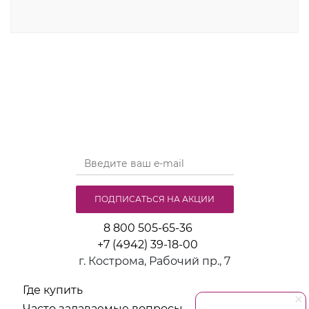
применения и для тех, кто ведет активный образ
жизни. Велосипедки плотно облегают тело - не
будут мешать при занятиях физическими
упражнениями. Семейные трусы не стесняют
движений, прекрасно дышат и положительно
влияют на мужское здоровье. Посадка средняя, что
создает дополнительный комфорт при движении.
Если вас интересуют большие размеры или вы
ищете мужские трусы для мальчика в качестве
подарка, то это прекрасный выбор. Производство
осуществляется в России с гарантией высокого
стандарта качества. Подойдут также в качестве
темробелья - как дополнительный слой в качестве
тепла.
ПОДПИСАТЬСЯ НА АКЦИИ
8 800 505-65-36
+7 (4942) 39-18-00
г. Кострома, Рабочий пр., 7
Где купить
Часто задаваемые вопросы